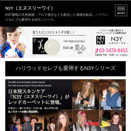
（エヌスリーワイ）
N3Y
約57種類の天然植物・アロマ成分などを配合した基礎化粧品。ハリウッ
ドセレブも愛用するN3Yシリーズ。
HOME
N3Yとは
セレブに好評N3Y
ハリウッドセレブも愛用するN3Yシリーズ
お問い合わせ