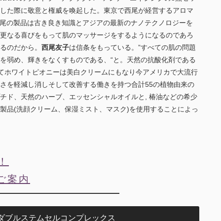
した際に敬意と権威を喚起した。東京で西尾が経営するアロマ
尾の製品は古き良き知識とアジアの最新のナノテクノロジーを
更なる喜びをもって肌のマッサージをするようになるのであろ
るのだから。
西尾友子
は信条をもっている。”すべての肌の問題
を弱め、輝きをなくすものである、“と。天然の抗酸化剤である
てホワイトピオニーは美白クリームにもなり今アメリカで大流行
さを軽減し消しそして改善する働きを持つ合計55の植物由来の
チド、天然のハーブ、エッセンシャルオイルと, 椿油などの希少
製品(洗顔クリーム、保湿ミスト、マスク)を使用することによっ
売！
ご案内
 ダブルステムセルコンプレックス