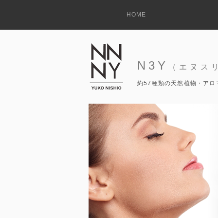
HOME
N3Y
（エヌス
約57種類の天然植物・アロ