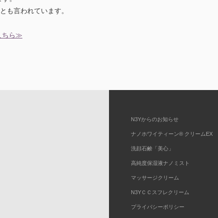
とも言われています。
こちら≫
N3Yからのお知らせ
ナノホワイティーン® クリームEX
洗顔石鹸「美心」
高純度保湿液ナノミスト
マッサージクリーム
N3YＣＣスフレクリーム
プライバシーポリシー