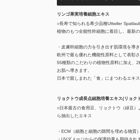
リンゴ果実培養細胞エキス
○長寿で知られる希少品種Uttwiler Spatl
植物のもつ全能性幹細胞に着目し、最新の
・皮膚幹細胞の力を引き出す肌環境を導き
欧州で最も優れた機能性原料として表彰さ
55種類のこだわりの植物性原料に加え、
お肌へ導きます。
日本で親しまれた「食」にまつわるエキス
リョクトウ成長点細胞培養エキス(リョクト
○日本最古の食用豆、リョクトウ（緑豆）
ら抽出したエキス
・ECM（細胞と細胞の隙間を埋める物質
・UVダメージからの保護効果も期待され