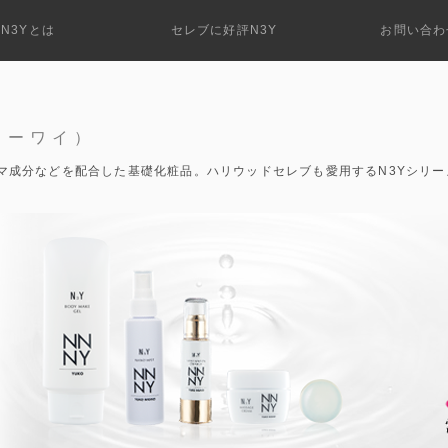
N3Yとは
セレブに好評N3Y
お問い合わ
リーワイ）
マ成分などを配合した基礎化粧品。ハリウッドセレブも愛用するN3Yシリー